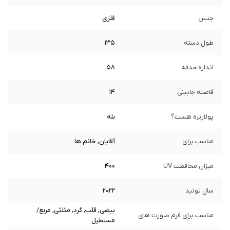
جنس
فلزی
طول دسته
135
اندازه حدقه
58
فاصله جابینی
14
پولاریزه هست؟
بله
مناسب برای
آقایان, خانم ها
میزان محافظت UV
400
سال تولید
2022
بیضی, قلب, گرد, مثلثی, مربع/
مناسب برای فرم صورت های
مستطیل