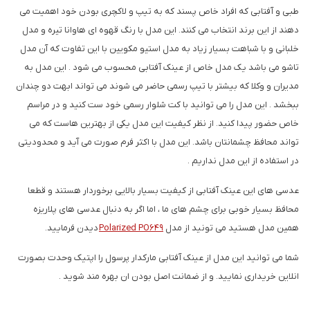
طبی و آفتابی که افراد خاص پسند که به تیپ و لاکچری بودن خود اهمیت می
دهند از این برند انتخاب می کنند. این مدل با رنگ قهوه ای هاوانا تیره و مدل
خلبانی و با شباهت بسیار زیاد به مدل استیو مکویین با این تفاوت که آن مدل
تاشو می باشد یک مدل خاص از عینک آفتابی محسوب می شود . این مدل به
مدیران و وکلا که بیشتر با تیپ رسمی حاضر می شوند می تواند ابهت دو چندان
ببخشد . این مدل را می توانید با کت شلوار رسمی خود ست کنید و در مراسم
خاص حضور پیدا کنید. از نظر کیفیت این مدل یکی از بهترین هاست که می
تواند محافظ چشمانتان باشد. این مدل با اکثر فرم صورت می آید و محدودیتی
در استفاده از این مدل نداریم .
عدسی های این عینک آفتابی از کیفیت بسیار بالایی برخوردار هستند و قطعا
محافظ بسیار خوبی برای چشم های ما ، اما اگر به دنبال عدسی های پلاریزه
همین مدل هستید می تونید از مدل
Polarized PO649
دیدن فرمایید.
شما می توانید این مدل از عینک آفتابی مارکدار پرسول را اپتیک وحدت بصورت
انلاین خریداری نمایید. و از ضمانت اصل بودن ان بهره مند شوید .