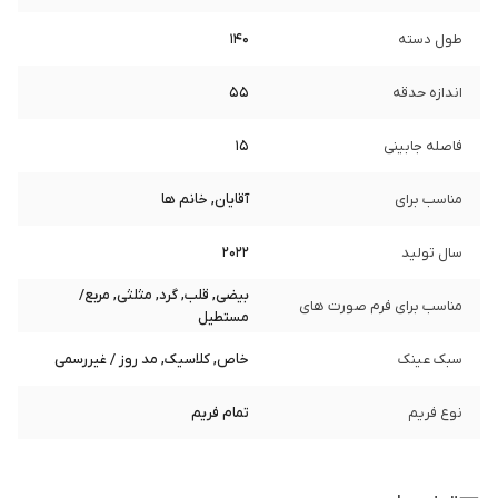
طول دسته
140
اندازه حدقه
55
فاصله جابینی
15
مناسب برای
آقایان, خانم ها
سال تولید
2022
بیضی, قلب, گرد, مثلثی, مربع/
مناسب برای فرم صورت های
مستطیل
سبک عینک
خاص, کلاسیک, مد روز / غیررسمی
نوع فریم
تمام فریم