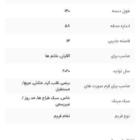
طول دسته
140
اندازه حدقه
58
فاصله جابینی
14
مناسب برای
آقایان, خانم ها
سال تولید
2020
بیضی, قلب, گرد, مثلثی, مربع/
مناسب برای فرم صورت های
مستطیل
خاص, سبک طراح ها, مد روز /
سبک عینک
غیررسمی
نوع فریم
تمام فریم