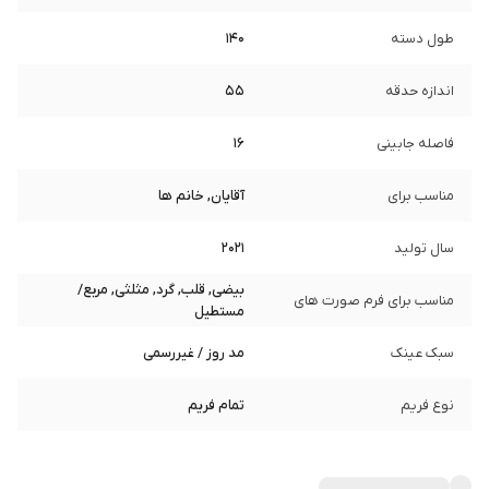
طول دسته
140
اندازه حدقه
55
فاصله جابینی
16
مناسب برای
آقایان, خانم ها
سال تولید
2021
بیضی, قلب, گرد, مثلثی, مربع/
مناسب برای فرم صورت های
مستطیل
سبک عینک
مد روز / غیررسمی
نوع فریم
تمام فریم