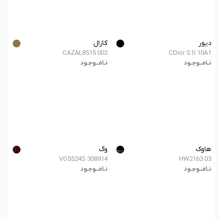
دیور
کازال
CAZAL8515 002
CDior S1I 10A1
نـامــوجـود
نـامــوجـود
هاوک
وگ
VO5524S 308914
HW2163 03
نـامــوجـود
نـامــوجـود