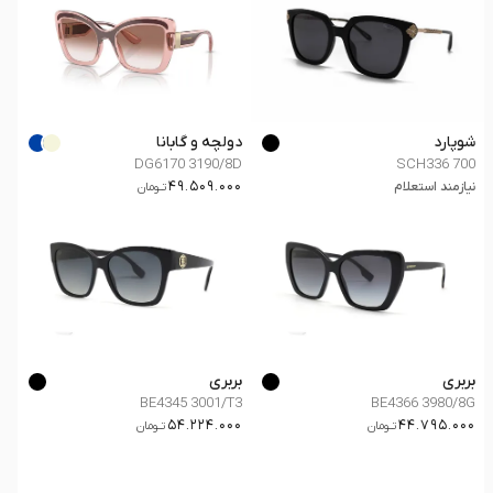
شوپارد
دولچه و گابانا
DG6170 3190/8D
SCH336 700
49.509.000
نیازمند استعلام
تــومان
بربری
بربری
BE4345 3001/T3
BE4366 3980/8G
54.224.000
44.795.000
تــومان
تــومان