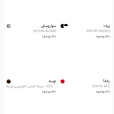
پرادا
سواروسکی
SK7034 401A80
SPR16Y 09Q5S0
نـامــوجـود
نـامــوجـود
یاله‌آ
اوسه
SYA191 AFD
عینک آفتابی کائوچویی اوسه - OS3655 01
نـامــوجـود
نـامــوجـود