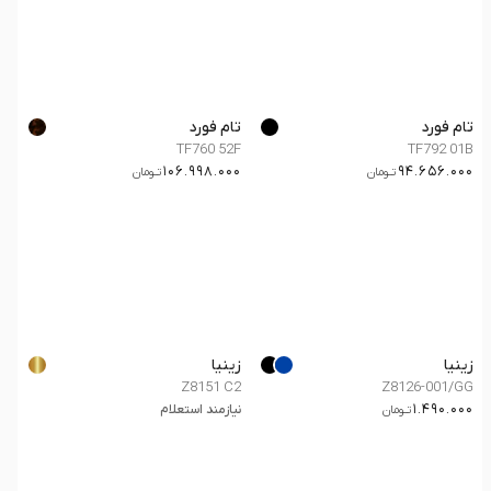
تام فورد
تام فورد
TF760 52F
TF792 01B
106.998.000
94.656.000
تــومان
تــومان
زینیا
زینیا
Z8151 C2
Z8126-001/GG
1.490.000
نیازمند استعلام
تــومان