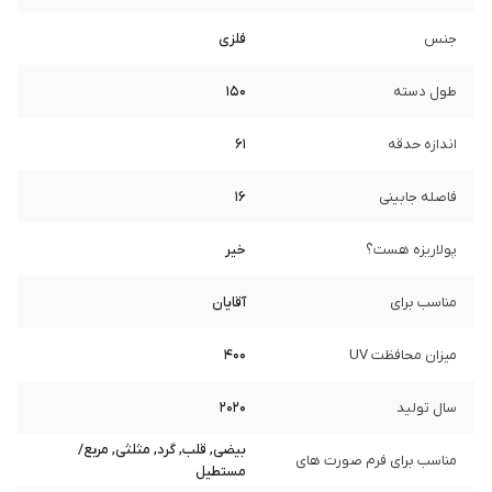
جنس
فلزی
طول دسته
150
اندازه حدقه
61
فاصله جابینی
16
پولاریزه هست؟
خیر
مناسب برای
آقایان
میزان محافظت UV
400
سال تولید
2020
بیضی, قلب, گرد, مثلثی, مربع/
مناسب برای فرم صورت های
مستطیل