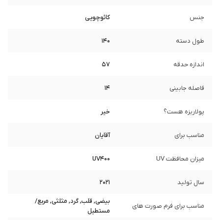
جنس
کائوچویی
طول دسته
140
اندازه حدقه
57
فاصله جابینی
14
پولاریزه هست؟
خیر
مناسب برای
آقایان
میزان محافظت UV
UV400
سال تولید
2021
بیضی, قلب, گرد, مثلثی, مربع/
مناسب برای فرم صورت های
مستطیل