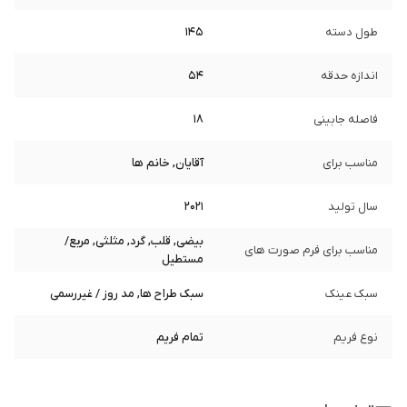
طول دسته
145
اندازه حدقه
54
فاصله جابینی
18
مناسب برای
آقایان, خانم ها
سال تولید
2021
بیضی, قلب, گرد, مثلثی, مربع/
مناسب برای فرم صورت های
مستطیل
سبک عینک
سبک طراح ها, مد روز / غیررسمی
نوع فریم
تمام فریم